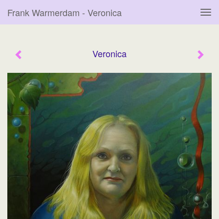
Frank Warmerdam - Veronica
Tog
navi
Veronica