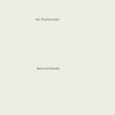
Aw..Plobleempje!
Balonnenfeestje