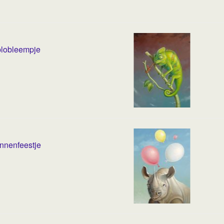
plobleempje
nnenfeestje