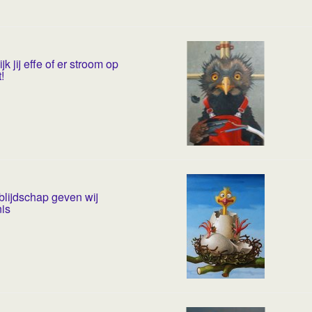
jk jij effe of er stroom op
!
blijdschap geven wij
is