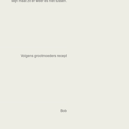
Mijn maat zit er weer es niet tussen.
Volgens grootmoeders recept
Bob