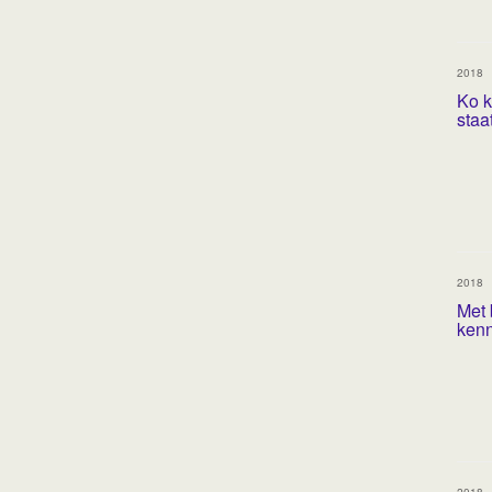
2018
Ko ki
staat
2018
Met 
kenn
2018