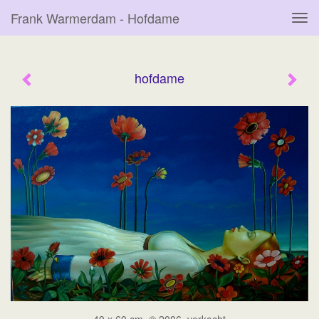
Frank Warmerdam - Hofdame
Tog
navi
hofdame