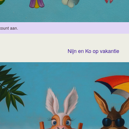
count aan
.
Nijn en Ko op vakantie