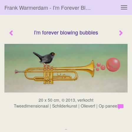
Frank Warmerdam - I'm Forever Blowing Bubbles
Tog
navi
I'm forever blowing bubbles
20 x 50 cm, © 2013, verkocht
Tweedimensionaal | Schilderkunst | Olieverf | Op paneel
..