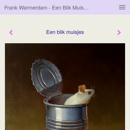
Frank Warmerdam - Een Blik Muisjes
Tog
navi
Een blik muisjes