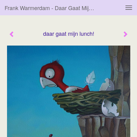
Frank Warmerdam - Daar Gaat Mijn Lunch!
Tog
navi
daar gaat mijn lunch!